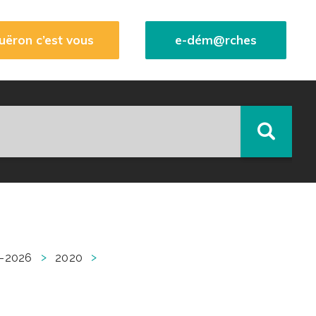
uëron c’est vous
e-dém@rches
>
>
-2026
2020