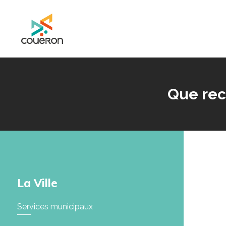
Mairie de Couëron - Site officiel de la ville de Couëron, Loire Atlantique
Que rec
La Ville
Services municipaux