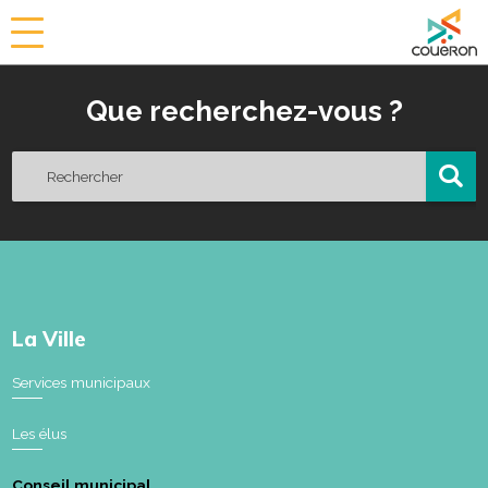
a
i
r
Que recherchez-vous ?
i
e
d
e
C
o
u
ë
r
o
La Ville
n
Services municipaux
Les élus
Conseil municipal