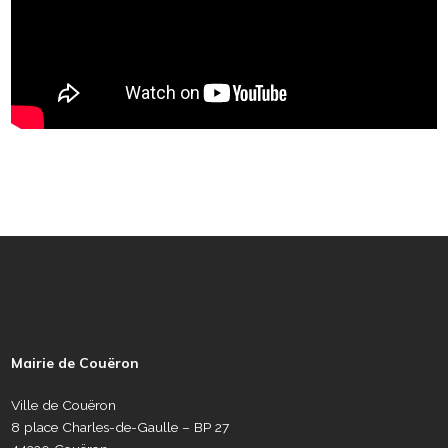
P
i
e
Mairie de Couëron
d
d
Ville de Couëron
e
8 place Charles-de-Gaulle – BP 27
p