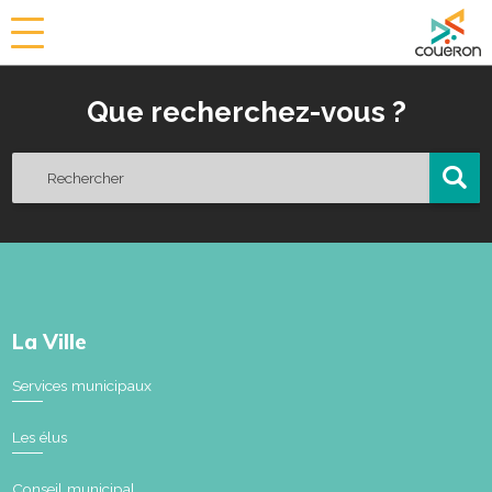
a
i
r
Que recherchez-vous ?
i
e
d
e
C
o
u
ë
r
o
La Ville
n
Services municipaux
Les élus
Conseil municipal