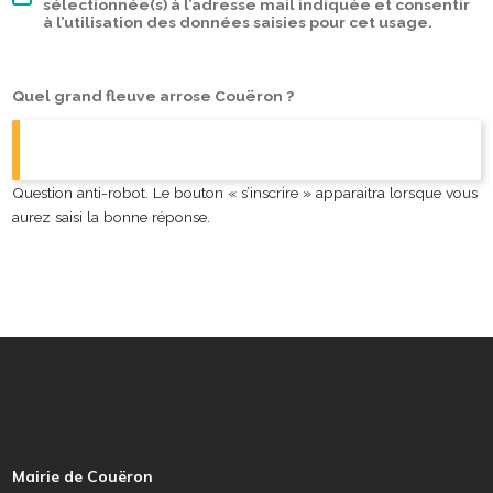
sélectionnée(s) à l’adresse mail indiquée et consentir
à l’utilisation des données saisies pour cet usage.
Quel grand fleuve arrose Couëron ?
Question anti-robot. Le bouton « s’inscrire » apparaitra lorsque vous
aurez saisi la bonne réponse.
P
i
e
Mairie de Couëron
d