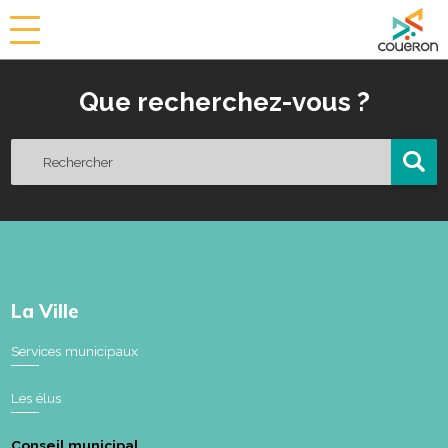
a
i
r
Que recherchez-vous ?
i
e
d
e
C
o
u
ë
r
o
La Ville
n
Services municipaux
Les élus
Conseil municipal