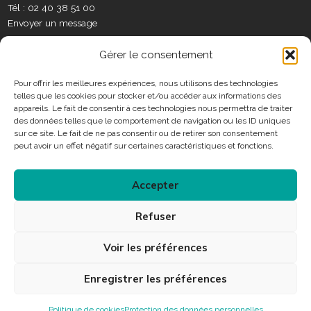
o
e
r
i
o
t
Tél : 02 40 38 51 00
S
k
a
n
t
Envoyer un message
o
m
e
c
C
r
Gérer le consentement
i
o
a
n
Pour offrir les meilleures expériences, nous utilisons des technologies
u
telles que les cookies pour stocker et/ou accéder aux informations des
t
x
Horaires
appareils. Le fait de consentir à ces technologies nous permettra de traiter
a
des données telles que le comportement de navigation ou les ID uniques
c
sur ce site. Le fait de ne pas consentir ou de retirer son consentement
Consulter les horaires des services municipaux
t
peut avoir un effet négatif sur certaines caractéristiques et fonctions.
Accepter
Connexion
Refuser
Accessibilité
Plan du site
Mentions légales
Voir les préférences
Protection des données personnelles
Enregistrer les préférences
Politique de cookies
Protection des données personnelles