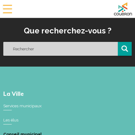
a
i
r
Que recherchez-vous ?
i
e
d
e
C
o
u
ë
r
o
La Ville
n
Services municipaux
Les élus
Conseil municipal