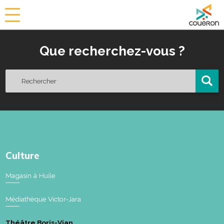
a
i
r
Que recherchez-vous ?
i
e
d
e
C
o
u
ë
r
o
Culture
n
Magasin à Huile
Médiathèque Victor-Jara
Théâtre Boris-Vian