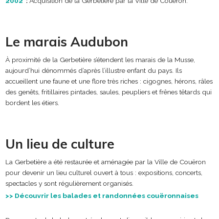
2002
:
Acquisition de la Gerbetière par la Ville de Couëron.
Le marais Audubon
À proximité de la Gerbetière s’étendent les marais de la Musse,
aujourd’hui dénommés d’après l’illustre enfant du pays. Ils
accueillent une faune et une flore très riches : cigognes, hérons, râles
des genêts, fritillaires pintades, saules, peupliers et frênes têtards qui
bordent les étiers.
Un lieu de culture
La Gerbetière a été restaurée et aménagée par la Ville de Couëron
pour devenir un lieu culturel ouvert à tous : expositions, concerts,
spectacles y sont régulièrement organisés.
>> Découvrir les balades et randonnées couëronnaises