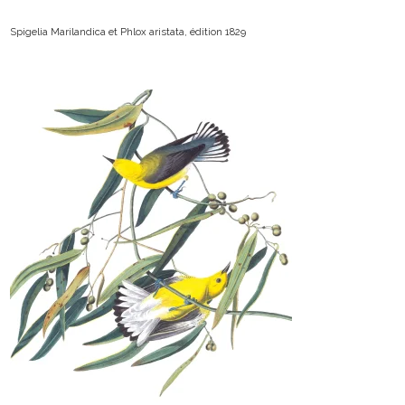
Spigelia Marilandica et Phlox aristata, édition 1829