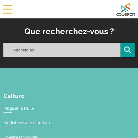
a
i
r
Que recherchez-vous ?
i
e
d
e
C
o
u
ë
r
o
Culture
n
Magasin à Huile
Médiathèque Victor-Jara
Théâtre Boris-Vian