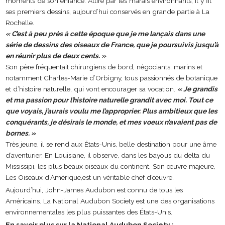
moments de son enfance. Attiré par les marais environnants, il y fit
ses premiers dessins, aujourd’hui conservés en grande partie à La
Rochelle.
« C’est à peu près à cette époque que je me lançais dans une
série de dessins des oiseaux de France, que je poursuivis jusqu’à
en réunir plus de deux cents. »
Son père fréquentait chirurgiens de bord, négociants, marins et
notamment Charles-Marie d’Orbigny, tous passionnés de botanique
et d’histoire naturelle, qui vont encourager sa vocation.
« Je grandis
et ma passion pour l’histoire naturelle grandit avec moi. Tout ce
que voyais, j’aurais voulu me l’approprier. Plus ambitieux que les
conquérants, je désirais le monde, et mes voeux n’avaient pas de
bornes. »
Très jeune, il se rend aux États-Unis, belle destination pour une âme
d’aventurier. En Louisiane, il observe, dans les bayous du delta du
Mississipi, les plus beaux oiseaux du continent. Son œuvre majeure,
Les Oiseaux d’Amérique,est un véritable chef d’œuvre.
Aujourd’hui, John-James Audubon est connu de tous les
Américains. La National Audubon Society est une des organisations
environnementales les plus puissantes des États-Unis.
En savoir plus sur la National Audubon Society :