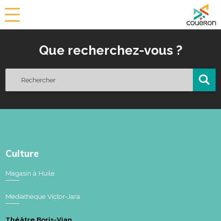
a
i
r
Que recherchez-vous ?
i
e
d
e
C
o
u
ë
r
o
Culture
n
Magasin à Huile
Médiathèque Victor-Jara
Théâtre Boris-Vian