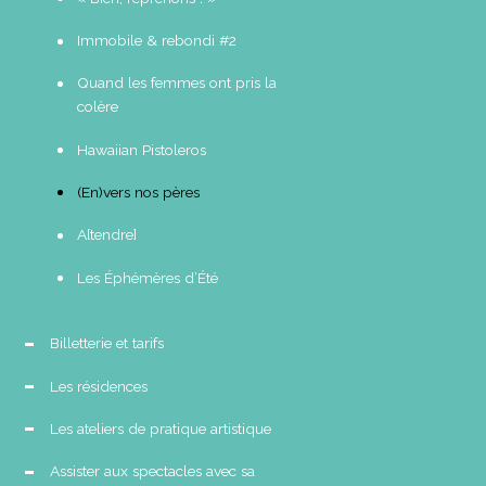
Immobile & rebondi #2
Quand les femmes ont pris la
colère
Hawaiian Pistoleros
(En)vers nos pères
A[tendre]
Les Éphémères d’Été
Billetterie et tarifs
Les résidences
Les ateliers de pratique artistique
Assister aux spectacles avec sa