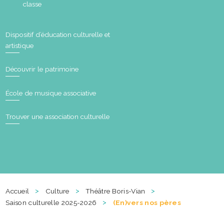
classe
Dispositif d’éducation culturelle et
artistique
Découvrir le patrimoine
École de musique associative
Trouver une association culturelle
>
>
>
Accueil
Culture
Théâtre Boris-Vian
>
Saison culturelle 2025-2026
(En)vers nos pères