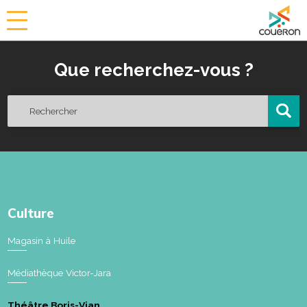
a
i
r
Que recherchez-vous ?
i
e
d
e
C
o
u
ë
r
o
Culture
n
Magasin à Huile
Médiathèque Victor-Jara
Théâtre Boris-Vian