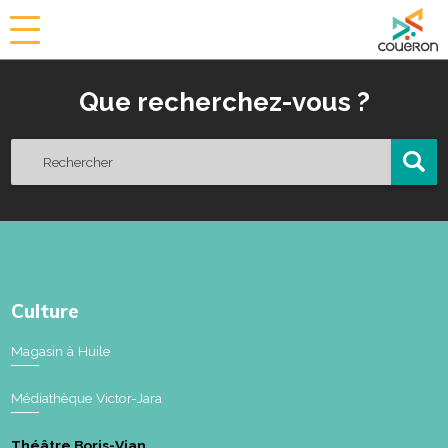
a
i
r
Que recherchez-vous ?
i
e
d
e
C
o
u
ë
r
o
Culture
n
Magasin à Huile
Médiathèque Victor-Jara
Théâtre Boris-Vian