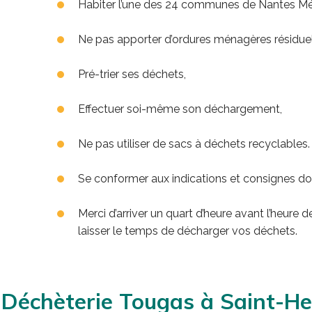
Habiter l’une des 24 communes de Nantes Mé
Ne pas apporter d’ordures ménagères résiduel
Pré-trier ses déchets,
Effectuer soi-même son déchargement,
Ne pas utiliser de sacs à déchets recyclables. 
Se conformer aux indications et consignes don
Merci d’arriver un quart d’heure avant l’heure
laisser le temps de décharger vos déchets.
Déchèterie Tougas à Saint-He