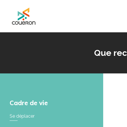
Mairie de Couëron - Site officiel de la ville de Couëron, Loire Atlantique
Que rec
Cadre de vie
Se déplacer