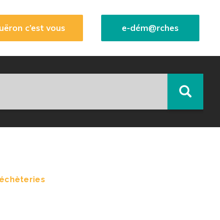
uëron c’est vous
e-dém@rches
échèteries