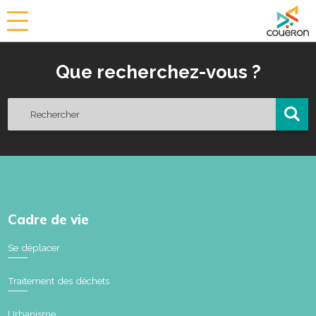
a
i
r
Que recherchez-vous ?
i
e
d
e
C
o
u
ë
r
o
Cadre de vie
n
Se déplacer
Traitement des déchets
Urbanisme