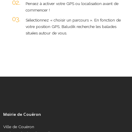
Pensez à activer votre GPS ou localisation avant de
commencer !
Sélectionnez « choisir un parcours ». En fonction de
votre position GPS, Baludik recherche les balades
situées autour de vous.
P
i
e
Mairie de Couëron
d
d
Ville de Couëron
e