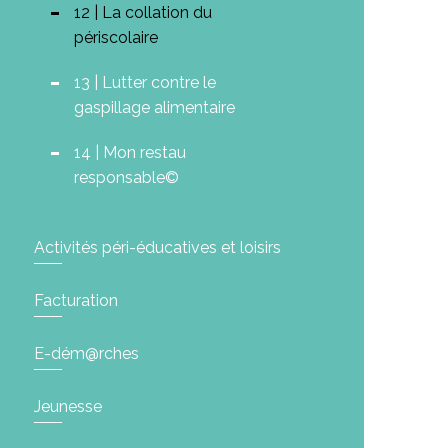
12 | La collation du
périscolaire
13 | Lutter contre le
gaspillage alimentaire
14 | Mon restau
responsable©
Activités péri-éducatives et loisirs
Facturation
E-dém@rches
Jeunesse