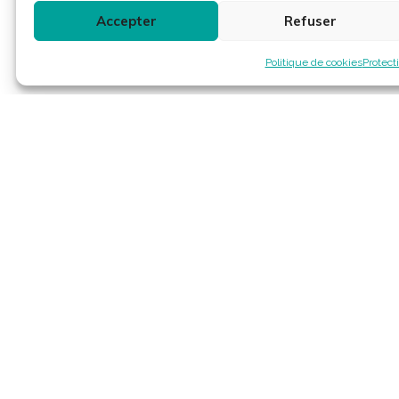
Accepter
Refuser
Politique de cookies
Protect
Contact
Tél : 02 40 38 51 00
Envoyer un message