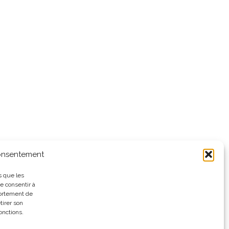
consentement
s que les
e consentir à
portement de
tirer son
onctions.