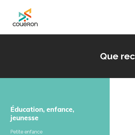
Mairie de Couëron - Site officiel de la ville de Couëron, Loire Atlantique
Que rec
Éducation, enfance,
jeunesse
Petite enfance