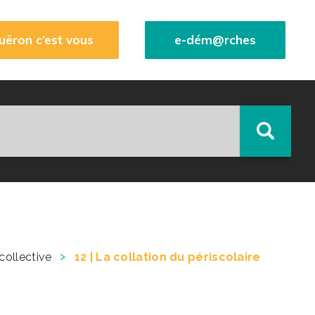
uëron c’est vous
e-dém@rches
>
collective
12 | La collation du périscolaire