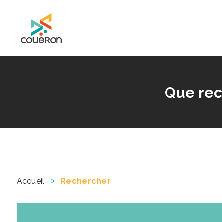
Mairie de Couëron - Site officiel de la ville de Couëron, Loire Atlantique
Que rec
>
Accueil
Rechercher