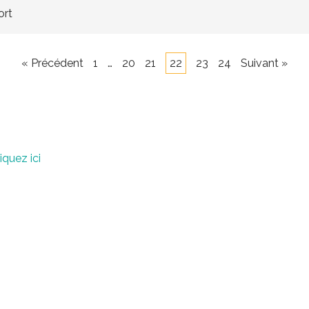
ort
« Précédent
1
…
20
21
22
23
24
Suivant »
iquez ici