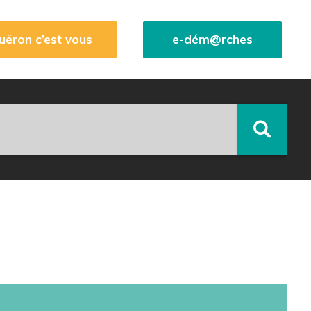
uëron c’est vous
e-dém@rches