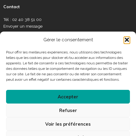
a
b
u
a
e
m
l
Contact
u
o
b
g
d
é
e
x
o
e
r
i
o
t
Tél : 02 40 38 51 00
S
k
a
n
t
Envoyer un message
o
m
e
c
C
r
Gérer le consentement
i
o
a
n
Pour offrir les meilleures expériences, nous utilisons des technologies
u
telles que les cookies pour stocker et/ou accéder aux informations des
t
x
Horaires
appareils. Le fait de consentir à ces technologies nous permettra de traiter
a
des données telles que le comportement de navigation ou les ID uniques
c
sur ce site. Le fait de ne pas consentir ou de retirer son consentement
Consulter les horaires des services municipaux
t
peut avoir un effet négatif sur certaines caractéristiques et fonctions.
Accepter
Connexion
Refuser
Accessibilité
Plan du site
Mentions légales
Voir les préférences
Protection des données personnelles