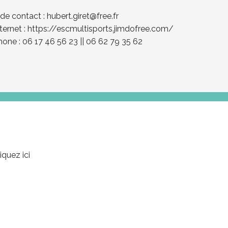
 de contact :
hubert.giret@free.fr
nternet :
https://escmultisports.jimdofree.com/
one : 06 17 46 56 23 || 06 62 79 35 62
iquez ici