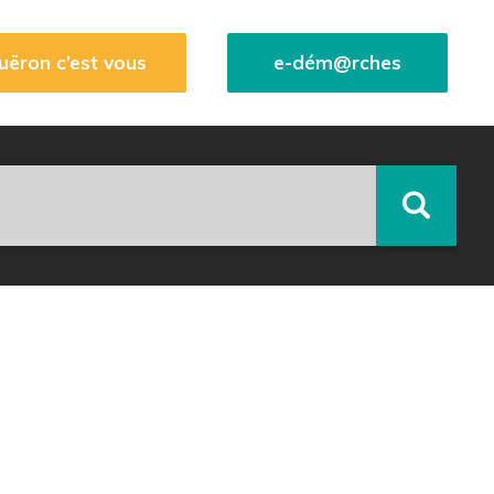
uëron c’est vous
e-dém@rches