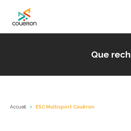
Mairie de Couëron - Site officiel de la ville de Couëron, Loire Atlantique
Que rech
>
Accueil
ESC Multisport Couëron