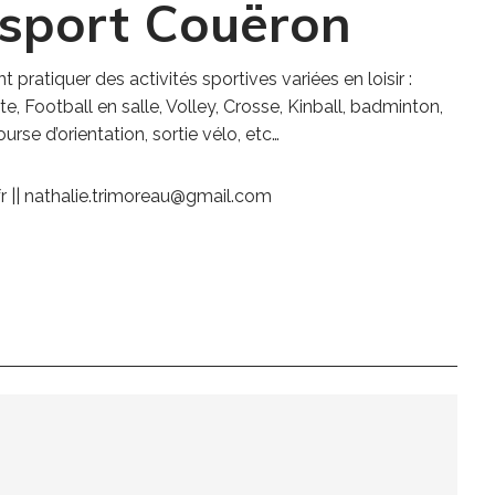
isport Couëron
t pratiquer des activités sportives variées en loisir :
e, Football en salle, Volley, Crosse, Kinball, badminton,
urse d’orientation, sortie vélo, etc…
fr || nathalie.trimoreau@gmail.com