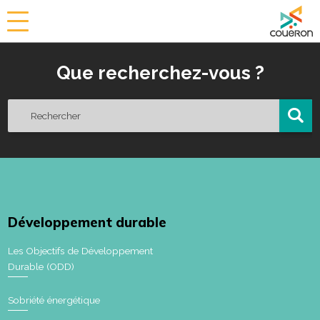
a
i
r
Que recherchez-vous ?
i
e
d
e
C
o
u
ë
r
o
Développement durable
n
Les Objectifs de Développement
Durable (ODD)
Sobriété énergétique