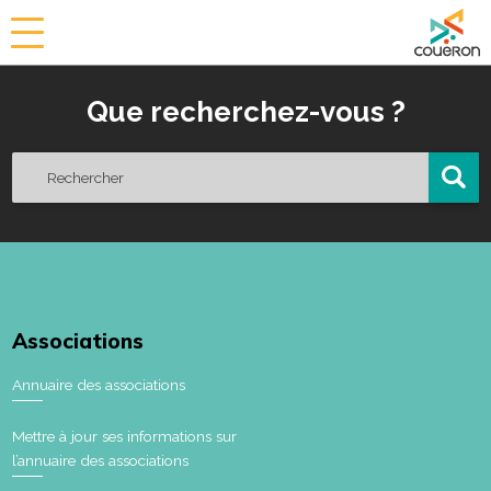
a
i
r
Que recherchez-vous ?
i
e
d
e
C
o
u
ë
r
o
Associations
n
Annuaire des associations
Mettre à jour ses informations sur
l’annuaire des associations