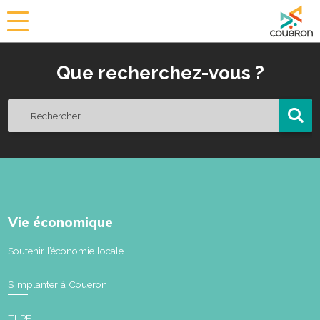
a
i
r
Que recherchez-vous ?
i
e
d
e
C
o
u
ë
r
o
Vie économique
n
Soutenir l’économie locale
S’implanter à Couëron
TLPE