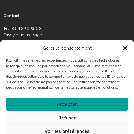
c
u
s
n
l
w
e
e
t
t
k
a
s
a
b
u
a
e
m
l
Contact
u
o
b
g
d
é
e
x
o
e
r
i
o
t
Tél : 02 40 38 51 00
S
k
a
n
t
Envoyer un message
o
m
e
c
C
r
Gérer le consentement
i
o
a
n
Pour offrir les meilleures expériences, nous utilisons des technologies
u
telles que les cookies pour stocker et/ou accéder aux informations des
t
x
Horaires
appareils. Le fait de consentir à ces technologies nous permettra de traiter
a
des données telles que le comportement de navigation ou les ID uniques
c
sur ce site. Le fait de ne pas consentir ou de retirer son consentement
Consulter les horaires des services municipaux
t
peut avoir un effet négatif sur certaines caractéristiques et fonctions.
Accepter
Connexion
Refuser
Accessibilité
Plan du site
Mentions légales
Voir les préférences