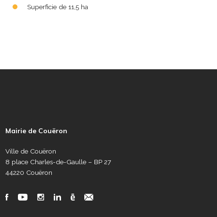
Superficie de 11,5 ha
P
i
e
Mairie de Couëron
d
d
Ville de Couëron
e
8 place Charles-de-Gaulle – BP 27
p
44220 Couëron
a
g
R
F
Y
I
L
C
N
e
é
a
o
n
i
a
e
s