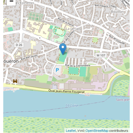
−
Leaflet
, \r\n©
OpenStreetMap
contributeurs