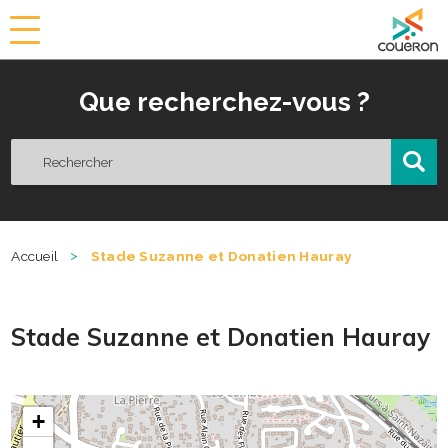
a
i
r
Que recherchez-vous ?
i
e
d
e
C
o
u
ë
>
Accueil
Stade Suzanne et Donatien Hauray
r
o
n
Stade Suzanne et Donatien Hauray
+