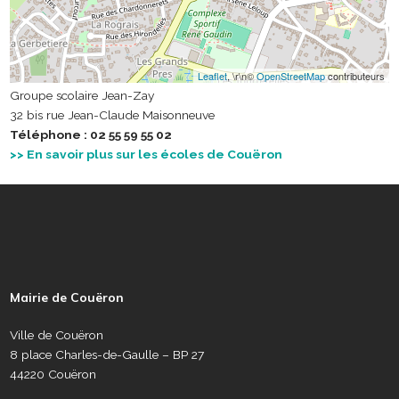
Leaflet
, \r\n©
OpenStreetMap
contributeurs
Groupe scolaire Jean-Zay
32 bis rue Jean-Claude Maisonneuve
Téléphone : 02 55 59 55 02
>> En savoir plus sur les écoles de Couëron
P
i
e
Mairie de Couëron
d
d
Ville de Couëron
e
8 place Charles-de-Gaulle – BP 27
p
44220 Couëron
a