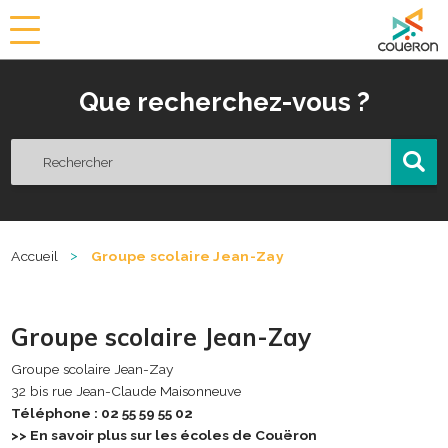
a
i
r
Que recherchez-vous ?
i
e
d
e
C
o
u
ë
>
Accueil
Groupe scolaire Jean-Zay
r
o
n
Groupe scolaire Jean-Zay
Groupe scolaire Jean-Zay
32 bis rue Jean-Claude Maisonneuve
Téléphone : 02 55 59 55 02
>> En savoir plus sur les écoles de Couëron