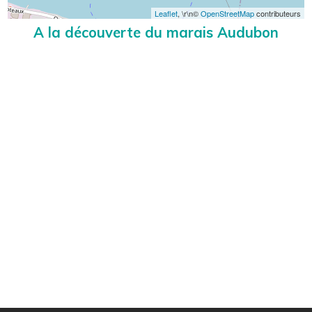
Leaflet
, \r\n©
OpenStreetMap
contributeurs
A la découverte du marais Audubon