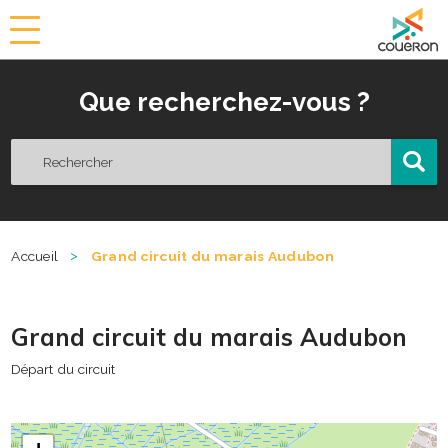
a
i
r
Que recherchez-vous ?
i
e
d
e
C
o
u
ë
>
Accueil
Grand circuit du marais Audubon
r
o
n
Grand circuit du marais Audubon
Départ du circuit