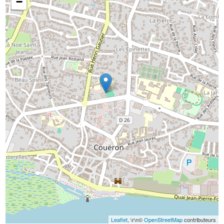
−
Leaflet
, \r\n©
OpenStreetMap
contributeurs