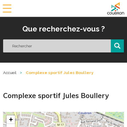
a
i
r
Que recherchez-vous ?
i
e
d
e
C
o
u
ë
>
Accueil
Complexe sportif Jules Boullery
r
o
n
Complexe sportif Jules Boullery
+