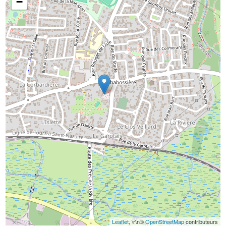
−
Leaflet
, \r\n©
OpenStreetMap
contributeurs