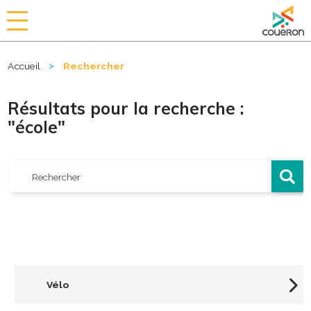
a
i
r
>
Accueil
Rechercher
i
e
d
Résultats pour la recherche :
e
"école"
C
o
u
ë
r
o
n
Vélo