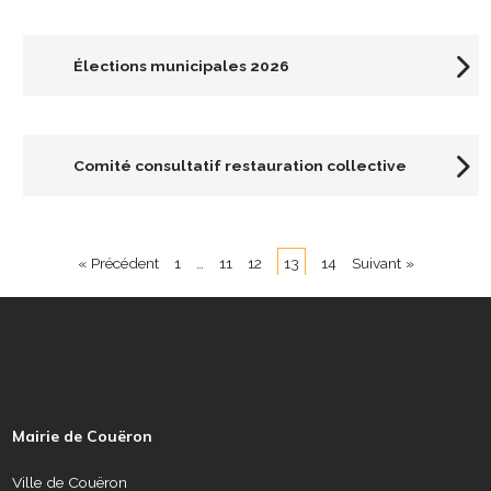
Élections municipales 2026
Comité consultatif restauration collective
« Précédent
1
…
11
12
13
14
Suivant »
P
i
e
Mairie de Couëron
d
d
Ville de Couëron