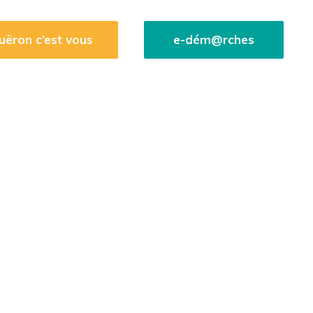
uëron c’est vous
e-dém@rches