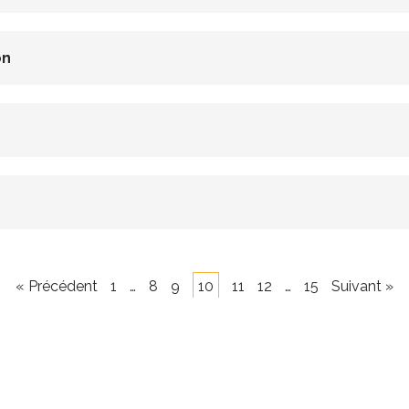
on
« Précédent
1
…
8
9
10
11
12
…
15
Suivant »