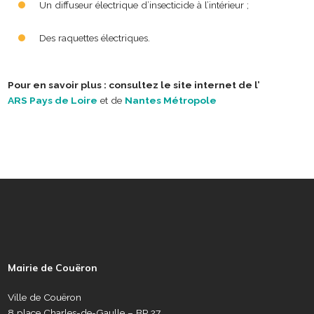
Un diffuseur électrique d’insecticide à l’intérieur ;
Des raquettes électriques.
Pour en savoir plus : consultez le site internet de l’
ARS Pays de Loire
et de
Nantes Métropole
P
i
e
Mairie de Couëron
d
d
Ville de Couëron
e
8 place Charles-de-Gaulle – BP 27