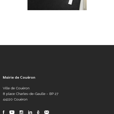
P
i
e
Mairie de Couëron
d
d
Ville de Couëron
e
8 place Charles-de-Gaulle – BP 27
p
44220 Couëron
a
g
R
F
Y
I
L
C
N
e