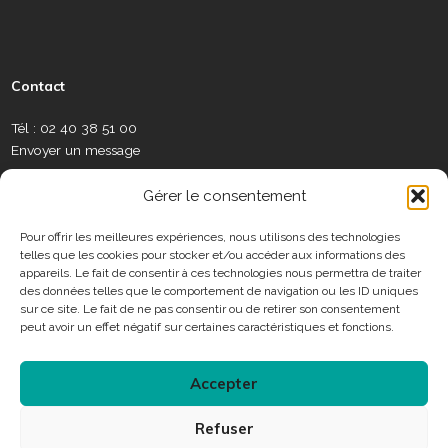
é
a
o
n
i
a
e
s
c
u
s
n
l
w
e
e
t
t
k
a
s
a
b
u
a
e
m
l
Contact
u
o
b
g
d
é
e
x
o
e
r
i
o
t
Tél : 02 40 38 51 00
S
k
a
n
t
Envoyer un message
o
m
e
c
C
r
Gérer le consentement
i
o
a
n
Pour offrir les meilleures expériences, nous utilisons des technologies
u
telles que les cookies pour stocker et/ou accéder aux informations des
t
x
Horaires
appareils. Le fait de consentir à ces technologies nous permettra de traiter
a
des données telles que le comportement de navigation ou les ID uniques
c
sur ce site. Le fait de ne pas consentir ou de retirer son consentement
Consulter les horaires des services municipaux
t
peut avoir un effet négatif sur certaines caractéristiques et fonctions.
Accepter
Connexion
Refuser