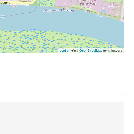
Leaflet
, \r\n©
OpenStreetMap
contributeurs