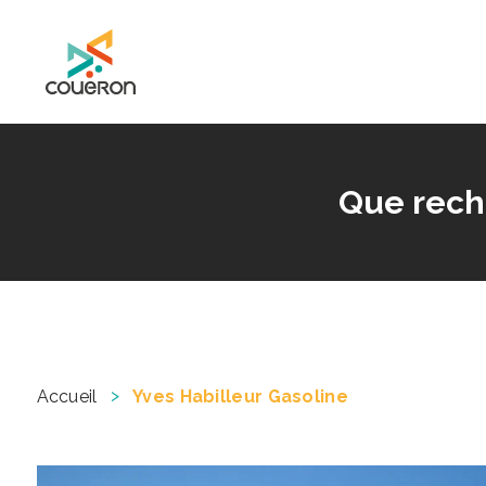
Mairie de Couëron - Site officiel de la ville de Couëron, Loire Atlantique
Que rech
>
Accueil
Yves Habilleur Gasoline