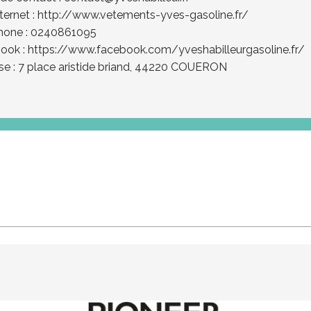
nternet :
http://www.vetements-yves-gasoline.fr/
hone : 0240861095
ook :
https://www.facebook.com/yveshabilleurgasoline.fr/
se : 7 place aristide briand, 44220 COUERON