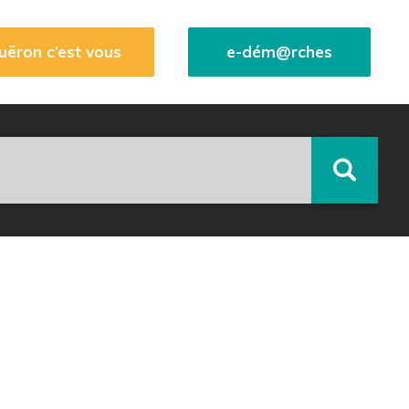
uëron c’est vous
e-dém@rches