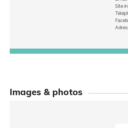
Site i
Télép
Faceb
Adres
Images & photos