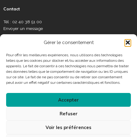
e
t
t
k
a
s
a
b
u
a
e
m
l
Contact
u
o
b
g
d
é
e
x
o
e
r
i
o
t
Tél : 02 40 38 51 00
S
k
a
n
t
Envoyer un message
o
m
e
c
C
r
Gérer le consentement
i
o
a
n
Pour offrir les meilleures expériences, nous utilisons des technologies
u
telles que les cookies pour stocker et/ou accéder aux informations des
t
x
Horaires
appareils. Le fait de consentir à ces technologies nous permettra de traiter
a
des données telles que le comportement de navigation ou les ID uniques
c
sur ce site. Le fait de ne pas consentir ou de retirer son consentement
Consulter les horaires des services municipaux
t
peut avoir un effet négatif sur certaines caractéristiques et fonctions.
Accepter
Connexion
Refuser
Accessibilité
Plan du site
Mentions légales
Voir les préférences
Protection des données personnelles