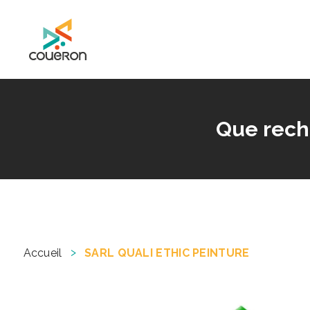
Mairie de Couëron - Site officiel de la ville de Couëron, Loire Atlantique
Que rech
>
Accueil
SARL QUALI ETHIC PEINTURE