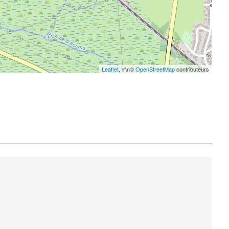
Leaflet
, \r\n©
OpenStreetMap
contributeurs