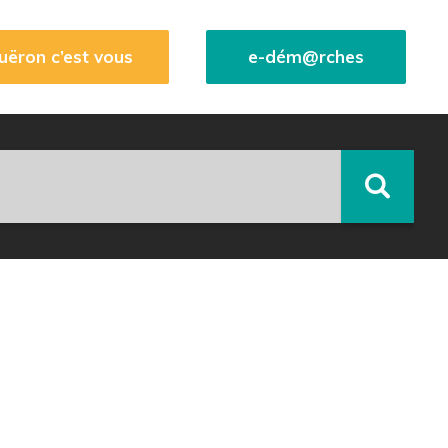
uëron c’est vous
e-dém@rches