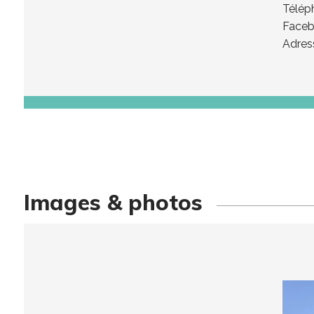
Télép
Faceb
Adress
Images & photos