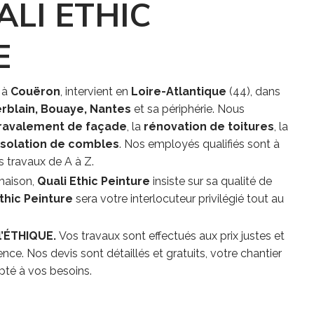
ALI ETHIC
E
e à
Couëron
, intervient en
Loire-Atlantique
(44), dans
rblain,
Bouaye, Nantes
et sa périphérie. Nous
ravalement de façade
, la
rénovation de toitures
, la
’isolation de combles
. Nos employés qualifiés sont à
s travaux de A à Z.
 maison,
Quali Ethic Peinture
insiste sur sa qualité de
thic Peinture
sera votre interlocuteur privilégié tout au
l’ÉTHIQUE.
Vos travaux sont effectués aux prix justes et
nce. Nos devis sont détaillés et gratuits, votre chantier
pté à vos besoins.