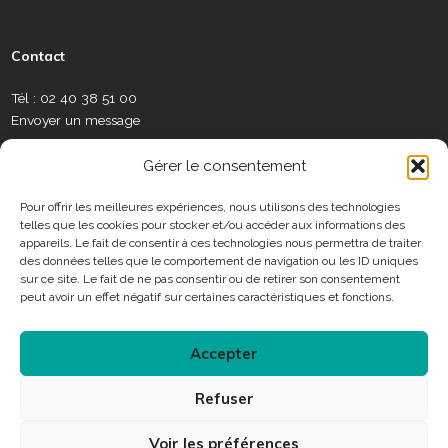
c
u
s
n
l
w
e
e
t
t
k
a
s
a
b
u
a
e
m
l
Contact
u
o
b
g
d
é
e
x
o
e
r
i
o
t
Tél : 02 40 38 51 00
S
k
a
n
t
Envoyer un message
o
m
e
c
C
r
Gérer le consentement
i
o
a
n
Pour offrir les meilleures expériences, nous utilisons des technologies
u
telles que les cookies pour stocker et/ou accéder aux informations des
t
x
Horaires
appareils. Le fait de consentir à ces technologies nous permettra de traiter
a
des données telles que le comportement de navigation ou les ID uniques
c
sur ce site. Le fait de ne pas consentir ou de retirer son consentement
Consulter les horaires des services municipaux
t
peut avoir un effet négatif sur certaines caractéristiques et fonctions.
Accepter
Connexion
Refuser
Accessibilité
Plan du site
Mentions légales
Voir les préférences