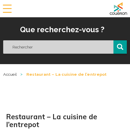
a
i
r
Que recherchez-vous ?
i
e
d
e
C
o
u
ë
>
Accueil
Restaurant – La cuisine de l’entrepot
r
o
n
Restaurant – La cuisine de
l’entrepot