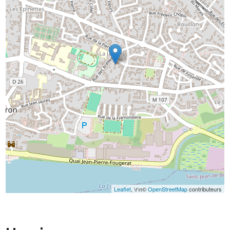
Leaflet
, \r\n©
OpenStreetMap
contributeurs