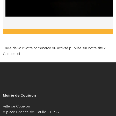
Envie de voir votre commerce ou activité publiée sur notre site ?
Cliquez ici
P
i
e
Mairie de Couëron
d
d
Ville de Couëron
e
8 place Charles-de-Gaulle – BP 27
p