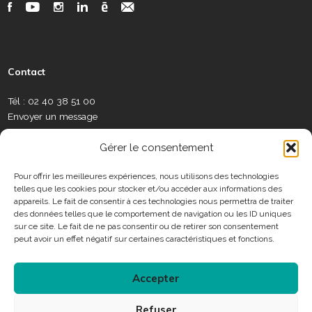
R
F
Y
I
L
C
N
e
é
a
o
n
i
a
e
s
c
u
s
n
l
w
e
e
t
t
k
a
s
a
b
u
a
e
m
l
Contact
u
o
b
g
d
é
e
x
o
e
r
i
o
t
Tél : 02 40 38 51 00
S
k
a
n
t
Envoyer un message
o
m
e
c
C
r
Gérer le consentement
i
o
a
n
Pour offrir les meilleures expériences, nous utilisons des technologies
u
telles que les cookies pour stocker et/ou accéder aux informations des
t
x
Horaires
appareils. Le fait de consentir à ces technologies nous permettra de traiter
a
des données telles que le comportement de navigation ou les ID uniques
c
sur ce site. Le fait de ne pas consentir ou de retirer son consentement
Consulter les horaires des services municipaux
t
peut avoir un effet négatif sur certaines caractéristiques et fonctions.
Accepter
Connexion
Refuser