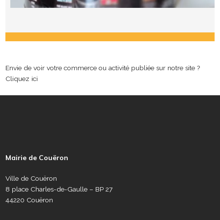
Envie de voir votre commerce ou activité publiée sur notre site ?
Cliquez ici
P
i
e
Mairie de Couëron
d
d
Ville de Couëron
e
8 place Charles-de-Gaulle – BP 27
p
44220 Couëron
a
g