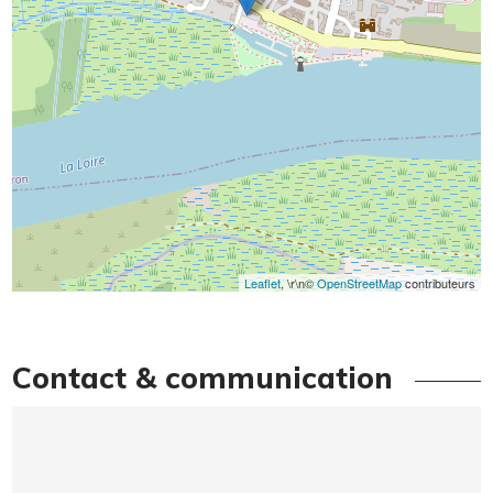
Leaflet
, \r\n©
OpenStreetMap
contributeurs
Contact & communication