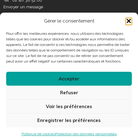
Tél : 02 40 38 51 00
S
k
a
n
t
Envoyer un message
o
m
e
c
C
r
Gérer le consentement
i
o
a
n
Pour offrir les meilleures expériences, nous utilisons des technologies
u
telles que les cookies pour stocker et/ou accéder aux informations des
t
x
Horaires
appareils. Le fait de consentir à ces technologies nous permettra de traiter
a
des données telles que le comportement de navigation ou les ID uniques
c
sur ce site. Le fait de ne pas consentir ou de retirer son consentement
Consulter les horaires des services municipaux
t
peut avoir un effet négatif sur certaines caractéristiques et fonctions.
Accepter
Connexion
Refuser
Accessibilité
Plan du site
Mentions légales
Voir les préférences
Protection des données personnelles
Enregistrer les préférences
Politique de cookies
Protection des données personnelles