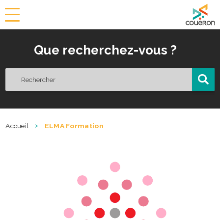
a
i
r
Que recherchez-vous ?
i
e
d
e
C
o
u
ë
>
Accueil
ELMA Formation
r
o
n