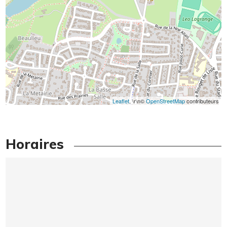
Leaflet
, \r\n©
OpenStreetMap
contributeurs
Horaires