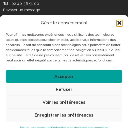
x
o
e
r
i
o
t
Tél : 02 40 38 51 00
S
k
a
n
t
Envoyer un message
o
m
e
c
C
r
Gérer le consentement
i
o
a
n
Pour offrir les meilleures expériences, nous utilisons des technologies
u
telles que les cookies pour stocker et/ou accéder aux informations des
t
x
Horaires
appareils. Le fait de consentir à ces technologies nous permettra de traiter
a
des données telles que le comportement de navigation ou les ID uniques
c
sur ce site. Le fait de ne pas consentir ou de retirer son consentement
Consulter les horaires des services municipaux
t
peut avoir un effet négatif sur certaines caractéristiques et fonctions.
Accepter
Connexion
Refuser
Accessibilité
Plan du site
Mentions légales
Voir les préférences
Protection des données personnelles
Enregistrer les préférences
Politique de cookies
Protection des données personnelles