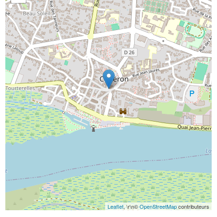
Leaflet
, \r\n©
OpenStreetMap
contributeurs