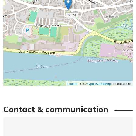
Leaflet
, \r\n©
OpenStreetMap
contributeurs
Contact & communication