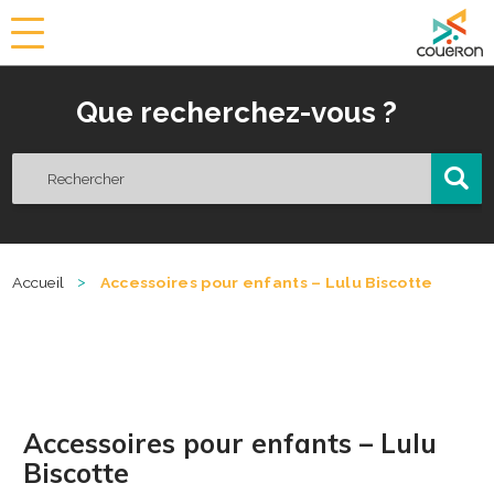
a
i
r
Que recherchez-vous ?
i
e
d
e
C
o
u
ë
>
Accueil
Accessoires pour enfants – Lulu Biscotte
r
o
n
Accessoires pour enfants – Lulu
Biscotte