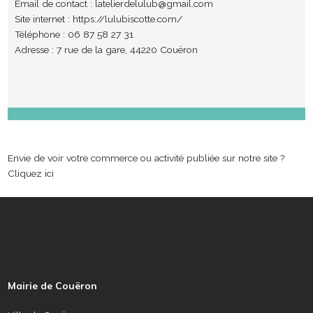
Email de contact :
latelierdelulub@gmail.com
Site internet :
https://lulubiscotte.com/
Téléphone : 06 87 58 27 31
Adresse : 7 rue de la gare, 44220 Couëron
Envie de voir votre commerce ou activité publiée sur notre site ?
Cliquez ici
P
i
e
Mairie de Couëron
d
d