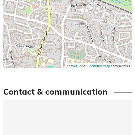
Leaflet
, \r\n©
OpenStreetMap
contributeurs
Contact & communication