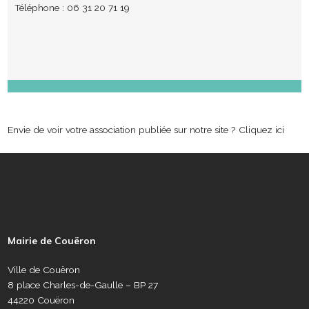
Téléphone : 06 31 20 71 19
Envie de voir votre association publiée sur notre site ?
Cliquez ici
P
i
e
Mairie de Couëron
d
d
Ville de Couëron
e
8 place Charles-de-Gaulle – BP 27
p
44220 Couëron
a