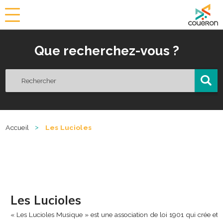
a
i
r
Que recherchez-vous ?
i
e
d
e
C
o
u
ë
>
Accueil
Les Lucioles
r
o
n
Les Lucioles
« Les Lucioles Musique » est une association de loi 1901 qui crée et