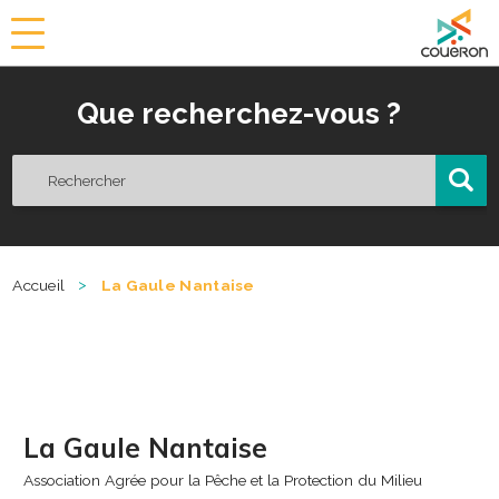
a
i
r
Que recherchez-vous ?
i
e
d
e
C
o
u
ë
>
Accueil
La Gaule Nantaise
r
o
n
La Gaule Nantaise
Association Agrée pour la Pêche et la Protection du Milieu