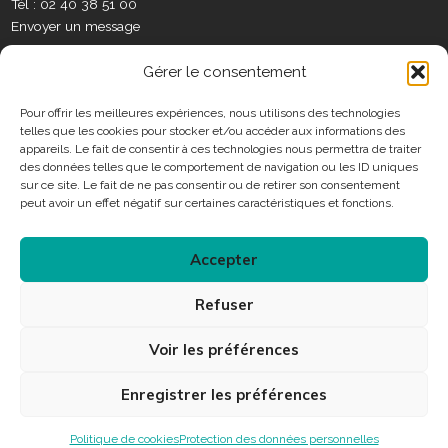
o
e
r
i
o
t
Tél : 02 40 38 51 00
S
k
a
n
t
Envoyer un message
o
m
e
c
C
r
Gérer le consentement
i
o
a
n
Pour offrir les meilleures expériences, nous utilisons des technologies
u
telles que les cookies pour stocker et/ou accéder aux informations des
t
x
Horaires
appareils. Le fait de consentir à ces technologies nous permettra de traiter
a
des données telles que le comportement de navigation ou les ID uniques
c
sur ce site. Le fait de ne pas consentir ou de retirer son consentement
Consulter les horaires des services municipaux
t
peut avoir un effet négatif sur certaines caractéristiques et fonctions.
Accepter
Connexion
Refuser
Accessibilité
Plan du site
Mentions légales
Voir les préférences
Protection des données personnelles
Enregistrer les préférences
Politique de cookies
Protection des données personnelles