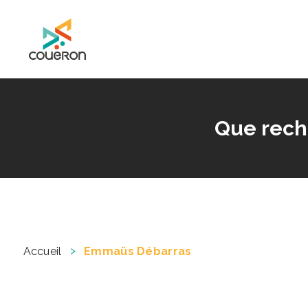
Mairie de Couëron - Site officiel de la ville de Couëron, Loire Atlantique
Que rech
>
Accueil
Emmaüs Débarras