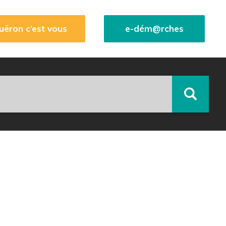
uëron c’est vous
e-dém@rches