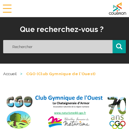
a
i
r
Que recherchez-vous ?
i
e
d
e
C
o
u
ë
>
Accueil
CGO (Club Gymnique de l’Ouest)
r
o
n