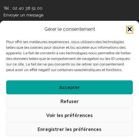
o
b
g
d
é
e
x
o
e
r
i
o
t
Tél : 02 40 38 51 00
S
k
a
n
t
Envoyer un message
o
m
e
c
C
r
Gérer le consentement
i
o
a
n
Pour offrir les meilleures expériences, nous utilisons des technologies
u
telles que les cookies pour stocker et/ou accéder aux informations des
t
x
Horaires
appareils. Le fait de consentir à ces technologies nous permettra de traiter
a
des données telles que le comportement de navigation ou les ID uniques
c
sur ce site. Le fait de ne pas consentir ou de retirer son consentement
Consulter les horaires des services municipaux
t
peut avoir un effet négatif sur certaines caractéristiques et fonctions.
Accepter
Connexion
Refuser
Accessibilité
Plan du site
Mentions légales
Voir les préférences
Protection des données personnelles
Enregistrer les préférences