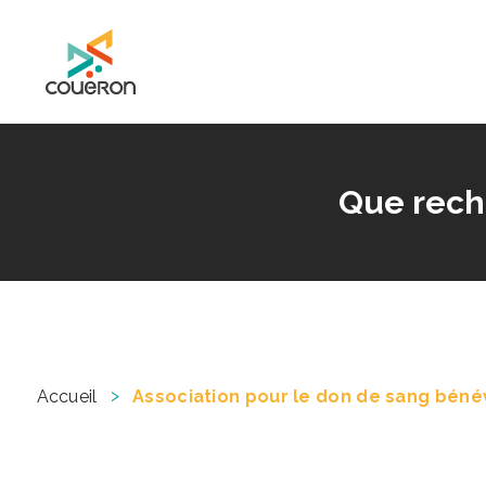
Mairie de Couëron - Site officiel de la ville de Couëron, Loire Atlantique
Que rech
>
Accueil
Association pour le don de sang béné