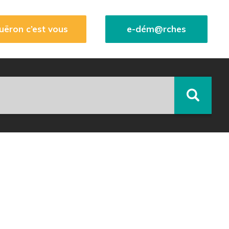
uëron c’est vous
e-dém@rches