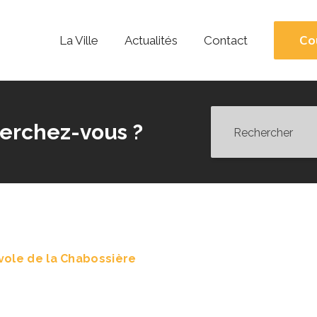
Co
La Ville
Actualités
Contact
erchez-vous ?
vole de la Chabossière