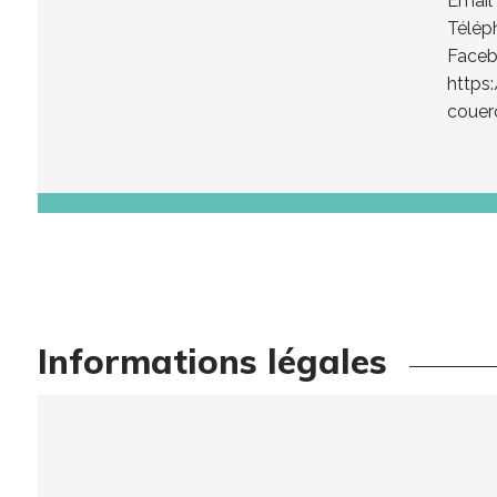
Email
Télép
Faceb
https
coue
Informations légales