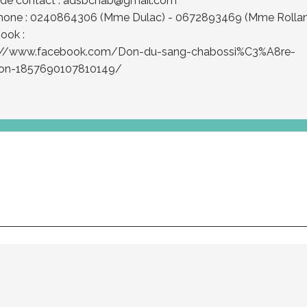
 de contact :
adsbchab@gmail.com
hone : 0240864306 (Mme Dulac) - 0672893469 (Mme Rolla
ook :
://www.facebook.com/Don-du-sang-chabossi%C3%A8re-
ron-1857690107810149/