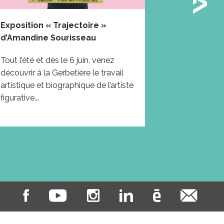
Exposition « Trajectoire »
Moustique 
d’Amandine Sourisseau
éviter sa p
Tout l’été et dès le 6 juin, venez
Le moustiqu
découvrir à la Gerbetière le travail
progressivem
artistique et biographique de l’artiste
métropolitai
figurative...
vecteur pote
comme le...
F
Y
I
L
C
N
a
o
n
i
a
e