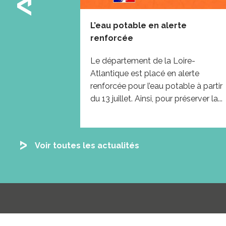
protéger et
L’eau potable en alerte
n
renforcée
nise
Le département de la Loire-
oire
Atlantique est placé en alerte
. Il est le
renforcée pour l’eau potable à partir
iroses,
du 13 juillet. Ainsi, pour préserver la...
Voir toutes les actualités
R
é
s