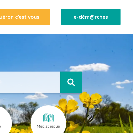
uëron c’est vous
e-dém@rches
e
Médiathèque