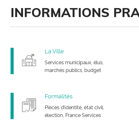
e
INFORMATIONS PRA
a
u
x
S
o
c
La Ville
i
Services municipaux, élus,
a
marchés publics, budget
u
x
Formalités
Pièces d’identité, état civil,
élection, France Services