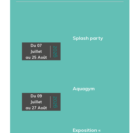
Splash party
Du 07
2026
Juillet
au 25 Août
Aquagym
Du 09
2026
Juillet
au 27 Août
Exposition «