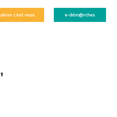
uëron c’est vous
e-dém@rches
"