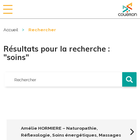
a
i
r
>
Accueil
Rechercher
i
e
d
Résultats pour la recherche :
e
"soins"
C
o
u
ë
r
o
n
Amélie HORMIERE – Naturopathie,
Réflexologie, Soins énergétiques, Massages